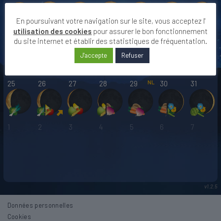
En poursuivant votre navigation sur le site, vous acceptez l'
utilisation des cookies
pour assurer le bon fonctionnement
18
19
20
21
22
23
24
du site internet et établir des statistiques de fréquentation.
J'accepte
Refuser
25
26
27
28
29
30
31
1
2
3
4
5
6
7
Données personnelles
Cookies