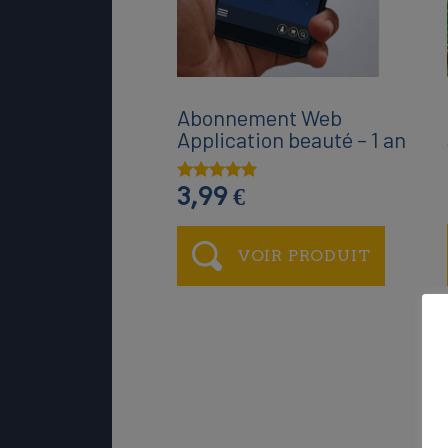
Abonnement Web
Application beauté – 1 an
3,99
€
Note
4.75
sur 5
VOIR PRODUIT