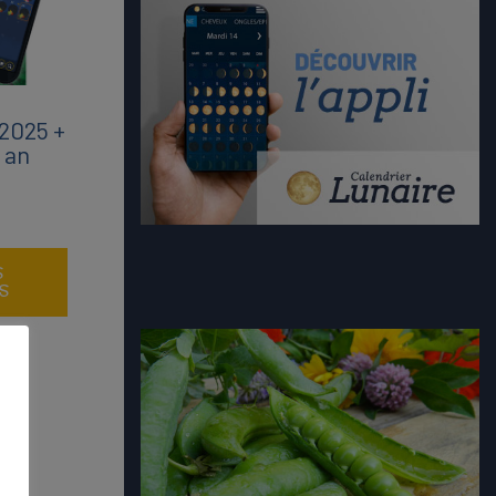
 2025 +
 an
S
S