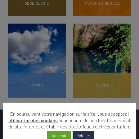
GÉOBIOLOGIE
SAISONS CHINOISES
MÉTÉO
DIVERS
En poursuivant votre navigation sur le site, vous acceptez l'
CALENDRIER
utilisation des cookies
pour assurer le bon fonctionnement
du site internet et établir des statistiques de fréquentation.
La phase lunaire
DU JOUR
J'accepte
Refuser