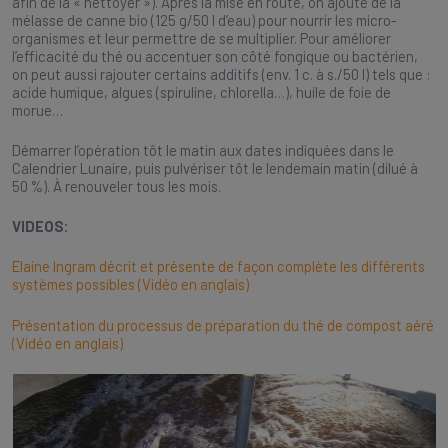
afin de la « nettoyer »). Après la mise en route, on ajoute de la
mélasse de canne bio (125 g/50 l d’eau) pour nourrir les micro-
organismes et leur permettre de se multiplier. Pour améliorer
l’efficacité du thé ou accentuer son côté fongique ou bactérien,
on peut aussi rajouter certains additifs (env. 1 c. à s./50 l) tels que :
acide humique, algues (spiruline, chlorella…), huile de foie de
morue…
Démarrer l’opération tôt le matin aux dates indiquées dans le
Calendrier Lunaire, puis pulvériser tôt le lendemain matin (dilué à
50 %). À renouveler tous les mois.
VIDEOS:
Elaine Ingram décrit et présente de façon complète les différents
systèmes possibles (Vidéo en anglais)
Présentation du processus de préparation du thé de compost aéré
(Vidéo en anglais)