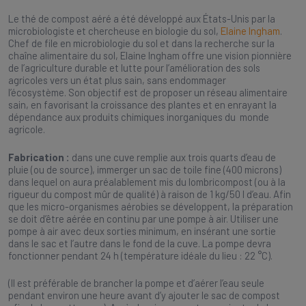
Le thé de compost aéré a été développé aux États-Unis par la
microbiologiste et chercheuse en biologie du sol,
El
aine Ingham
.
Chef de file en microbiologie du sol et dans la recherche sur la
chaîne alimentaire du sol, Elaine Ingham offre une vision pionnière
de l’agriculture durable et lutte pour l’amélioration des sols
agricoles vers un état plus sain, sans endommager
l’écosystème. Son objectif est de proposer un réseau alimentaire
sain, en favorisant la croissance des plantes et en enrayant la
dépendance aux produits chimiques inorganiques du monde
agricole.
Fabrication :
dans une cuve remplie aux trois quarts d’eau de
pluie (ou de source), immerger un sac de toile fine (400 microns)
dans lequel on aura préalablement mis du lombricompost (ou à la
rigueur du compost mûr de qualité) à raison de 1 kg/50 l d’eau. Afin
que les micro-organismes aérobies se développent, la préparation
se doit d’être aérée en continu par une pompe à air. Utiliser une
pompe à air avec deux sorties minimum, en insérant une sortie
dans le sac et l’autre dans le fond de la cuve. La pompe devra
fonctionner pendant 24 h (température idéale du lieu : 22 °C).
(Il est préférable de brancher la pompe et d’aérer l’eau seule
pendant environ une heure avant d’y ajouter le sac de compost