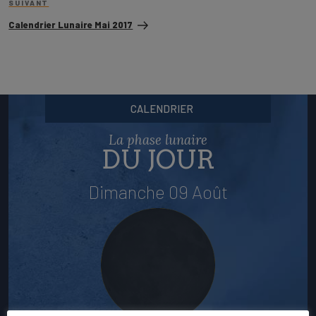
Article
SUIVANT
suivant
Calendrier Lunaire Mai 2017
CALENDRIER
La phase lunaire
DU JOUR
Dimanche 09 Août