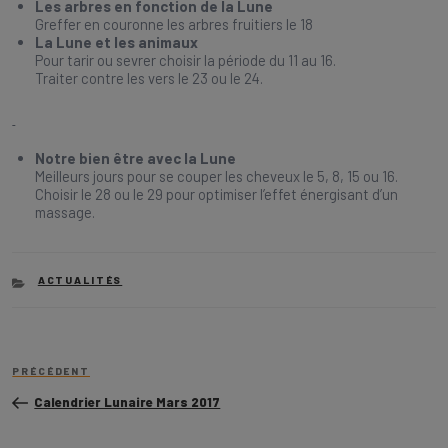
Les arbres en fonction de la Lune
Greffer en couronne les arbres fruitiers le 18
La Lune et les animaux
Pour tarir ou sevrer choisir la période du 11 au 16.
Traiter contre les vers le 23 ou le 24.
Notre bien être avec la Lune
Meilleurs jours pour se couper les cheveux le 5, 8, 15 ou 16.
Choisir le 28 ou le 29 pour optimiser l’effet énergisant d’un
massage.
CATEGORIES
ACTUALITÉS
Navigation
Article
de
PRÉCÉDENT
précédent
l’article
Calendrier Lunaire Mars 2017