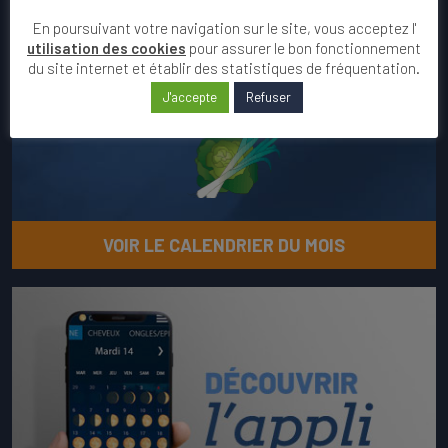
En poursuivant votre navigation sur le site, vous acceptez l'
Lever - Coucher :
utilisation des cookies
pour assurer le bon fonctionnement
00:00 - 00:00 (Paris)
du site internet et établir des statistiques de fréquentation.
J'accepte
Refuser
VOIR LE CALENDRIER DU MOIS