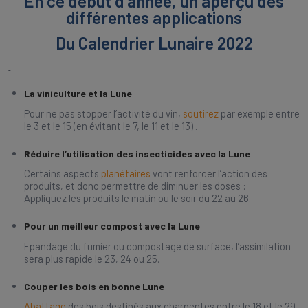
En ce début d’année, un aperçu des
différentes applications
Du Calendrier Lunaire 2022
La viniculture et la Lune
Pour ne pas stopper l’activité du vin,
soutirez
par exemple entre
le 3 et le 15 (en évitant le 7, le 11 et le 13) .
Réduire l’utilisation des insecticides avec la Lune
Certains aspects
planétaires
vont renforcer l’action des
produits, et donc permettre de diminuer les doses :
Appliquez les produits le matin ou le soir du 22 au 26.
Pour un meilleur compost avec la Lune
Epandage du fumier ou compostage de surface, l’assimilation
sera plus rapide le 23, 24 ou 25.
Couper les bois en bonne Lune
Abattage
des bois destinés aux charpentes entre le 18 et le 29