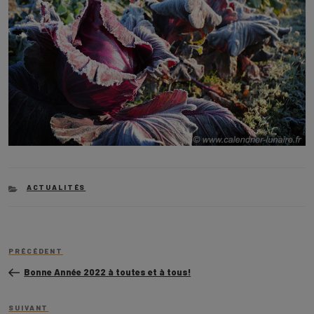
CATEGORIES
ACTUALITÉS
Navigation
Article
de
PRÉCÉDENT
précédent
l’article
Bonne Année 2022 à toutes et à tous!
Article
SUIVANT