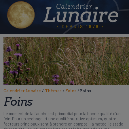
Skip
to
content
Calendrier Lunaire
/
Thèmes
/
Foins
/
Foins
Foins
Le moment de la fauche est primordial pour la bonne qualité d’un
foin. Pour un séchage et une qualité nutritive optimum, quatre
facteurs principaux sont à prendre en compte : la météo, le stade