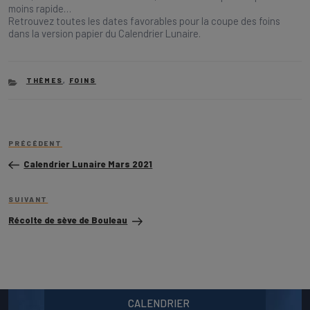
moins rapide…
Retrouvez toutes les dates favorables pour la coupe des foins
dans la version papier du Calendrier Lunaire.
CATEGORIES
THÈMES
,
FOINS
Navigation
Article
de
PRÉCÉDENT
précédent
l’article
Calendrier Lunaire Mars 2021
Article
SUIVANT
suivant
Récolte de sève de Bouleau
CALENDRIER