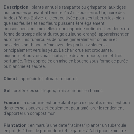
Description
: plante annuelle rampante ou grimpante, aux tiges
nombreuses pouvant atteindre 2 à 3 m sous serre. Originaire des
Andes (Pérou, Bolivie) elle est cultivée pour ses tubercules, bien
que ses feuilles et ses fleurs puissent être également
consommées comme celles d’une capucine ordinaire. Les fleurs en
forme de trompe allant du rouge au jaune-orangé, apparaissent en
automne. Les tubercules de forme généralement conique et
bosselée sont blanc crème avec des parties violacées,
principalement vers les yeux. La chair crue est croquante,
piquante et poivrée, mais cuite, elle devient douce, fine et très
parfumée. Très appréciée en mise en bouche sous forme de purée
ou blanchie et sautée.
Climat
: apprécie les climats tempérés.
Sol
: préfère les sols légers, frais et riches en humus.
Fumure
: la capucine est une plante peu exigeante, mais il est bon
dans les sols pauvres et également pour améliorer le rendement
d’apporter un compost mûr.
Plantation :
en mars (à une date ²racines²) planter un tubercule
en pot (5 -10 cm de profondeur) et le garder à l’abri pour le mettre