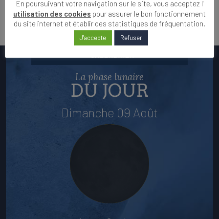
En poursuivant votre navigation sur le site, vous acceptez l'
utilisation des cookies
pour assurer le bon fonctionnement
du site internet et établir des statistiques de fréquentation.
J'accepte
Refuser
CALENDRIER
La phase lunaire
DU JOUR
Dimanche 09 Août