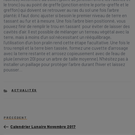
le tronc) ou au point de greffe (jonction entre le porte-greffe et le
greffon) qui doivent se retrouver au ras du sol une fois l’arbre
planté; il faut donc ajuster si besoin le premier niveau de terre en
tassant au fur et à mesure. Une fois l’arbre bien positionné, vous
pouvez finir de remplir le trou en tassant pour éviter de laisser des
cavités d’air. Il est possible de mélanger un terreau végétal avec la
terre, mais à moins d’un sol nécessitant un rééquilibrage,
l’utilisation d’un bon pralin rend cette étape facultative. Une fois le
trou rempli et la terre bien tassée, formez une cuvette d’arrosage
avec la terre restante et arrosez copieusement avec de l’eau de
pluie (environ 20l pour un arbre de taille moyenne). N’hésitez pas à
installer un paillage pour protéger l’arbre durant l’hiver et laissez
pousser…
CATEGORIES
ACTUALITÉS
Navigation
Article
de
PRÉCÉDENT
précédent
l’article
Calendrier Lunaire Novembre 2017