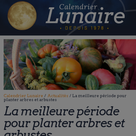
Skip
to
content
Calendrier Lunaire
/
Actualités
/
La meilleure période pour
planter arbres et arbustes
La meilleure période
pour planter arbres et
arbustes