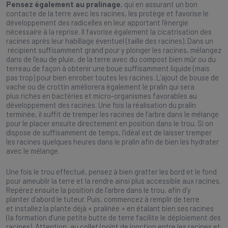
Pensez également au pralinage
, qui en assurant un bon
contacte de la terre avec les racines, les protège et favorise le
développement des radicelles en leur apportant l’énergie
nécessaire à la reprise. Il favorise également la cicatrisation des
racines après leur habillage éventuel (taille des racines). Dans un
récipient suffisamment grand pour y plonger les racines, mélangez
dans de l’eau de pluie, de la terre avec du compost bien mûr ou du
terreau de façon à obtenir une boue suffisamment liquide (mais
pas trop) pour bien enrober toutes les racines. L’ajout de bouse de
vache ou de crottin améliorera également le pralin qui sera
plus riches en bactéries et micro-organismes favorables au
développement des racines. Une fois la réalisation du pralin
terminée, il suffit de tremper les racines de l’arbre dans le mélange
pour le placer ensuite directement en position dans le trou. Si on
dispose de suffisamment de temps, l’idéal est de laisser tremper
les racines quelques heures dans le pralin afin de bien les hydrater
avec le mélange.
Une fois le trou effectué, pensez à bien gratter les bord et le fond
pour ameublir la terre et la rendre ainsi plus accessible aux racines.
Repérez ensuite la position de l’arbre dans le trou, afin d’y
planter d’abord le tuteur. Puis, commencez à remplir de terre
et installez la plante déjà « pralinée » en étalant bien ses racines
(la formation d’une petite butte de terre facilite le déploiement des
racines). Attention, au collet (point de jonction entre les racines et