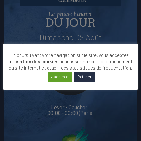
La phase lunaire
DU JOUR
Dimanche 09 Août
En poursuivant votre navigation sur le site, vous acceptez l'
utilisation des cookies
pour assurer le bon fonctionnement
du site internet et établir des statistiques de fréquentation.
J'accepte
Refuser
Lever - Coucher :
00:00 - 00:00 (Paris)