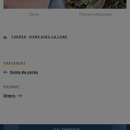
Dents
Plantes médicinales
CATEGORIES
THÈMES
,
VIVRE AVEC LA LUNE
Navigation
Article
de
PRÉCÉDENT
précédent
l’article
Soins du corps
Article
SUIVANT
suivant
Divers
CALENDRIER